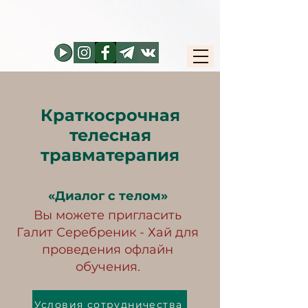
Краткосрочная
телесная
травматерапия
«Диалог с телом»
​Вы можете пригласить
Галит Серебреник - Хай для
проведения офлайн
обучения.
Условия сотрудничества