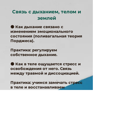
Связь с дыханием, телом и
землей
🟢 Как дыхание связано с
изменением эмоционального
состояния (поливагальная теория
Порджеса).
Практика:
регулируем
собственное дыхание.
🟢 Как в теле ощущается стресс и
освобождения от него. Связь
между травмой и диссоциацией.
Практика:
учимся замечать стресс
в теле и восстанавливаем
ощущения в «отключенных»
органах.
🟢 Почему контакт с землей
может создавать тревогу и
дискомфорт.
Практика:
восстанавливаем
спокойствие при контакте с