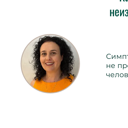
неиз
Симпт
не пр
челов