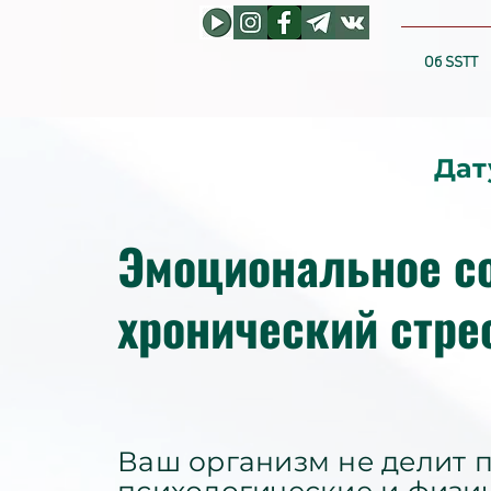
Об SSTT
Дат
Эмоциональное со
хронический стре
Ваш организм не делит 