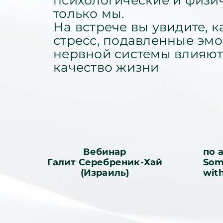
психологические и физич
только мы.
На встрече вы увидите, 
стресс, подавленные эмо
нервной системы влияют 
качество жизни
Вебинар
по 
Галит Серебреник-Хай
Som
(Израиль)
wit