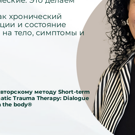
еские. Это делаем
как хронический
ции и состояние
на тело, симптомы и
авторскому методу Short-term
atic Trauma Therapy: Dialogue
h the body®