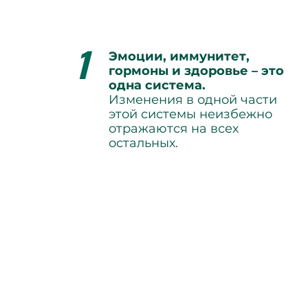
1
Эмоции, иммунитет,
гормоны и здоровье – это
одна система.
Изменения в одной части
этой системы неизбежно
отражаются на всех
остальных.
Пока в терапии не задействовано те
Вы узнаете, как преодолеть работат
взаимодействие с клиентом будет т