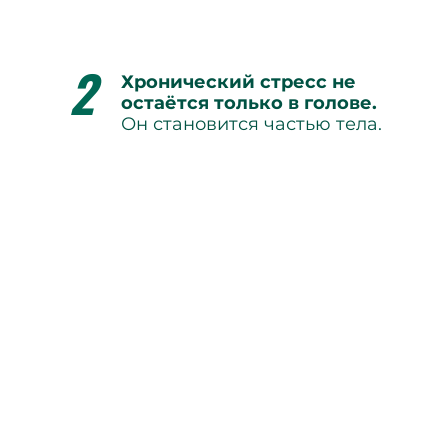
2
Хронический стресс не
остаётся только в голове.
Он становится частью тела.
ло, она даёт лишь временный эффект.
ь через тело с первопричиной симптомов. При 
олько вербальное