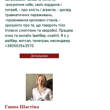
-розуміння себе, своїх кордонів і
потреб, - про злість і агресію, - досвід
травматичних переживань,
-проживання кризових станів, -
зрозуміти про те, що говорить тіло
(тілесні симптоми та хвороби). Працюю
очно та онлайн (вайбер, скайп). Я є у
вайбер, вотсап, телеграм, месенджер.
+380503563570
Детальніше
Ганна Шастіна