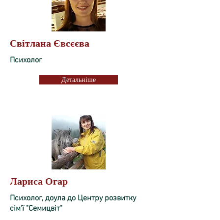
Світлана Євсєєва
Психолог
Детальніше
Лариса Огар
Психолог, доула до Центру розвитку
сім'ї "Семицвіт"