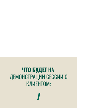
Как перестать обсуждать
проблему и начать ее
решать на уровне мозга
через тело, освобождая
ресурс клиента для той
жизни, о которой он
заявляет в запросе.
ЧТО БУДЕТ
НА
ДЕМОНСТРАЦИИ СЕССИИ С
КЛИЕНТОМ:
1