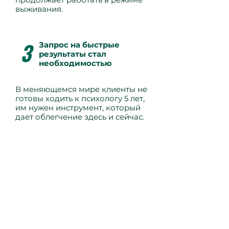
выживания.
3
Запрос на быстрые
результаты стал
необходимостью
В меняющемся мире клиенты не
готовы ходить к психологу 5 лет,
им нужен инструмент, который
дает облегчение здесь и сейчас.
Демонстрация сессии с
клиентом
Галит
Серебреник-Хай— это
возможность увидеть, как
сократить этот путь.