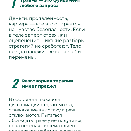
1
Травма — это фундамент
любого запроса
Деньги, проявленность,
карьера — все это опирается
на чувство безопасности. Если
в теле заперт страх или
оцепенение, никакие разборы
стратегий не сработают. Тело
всегда наложит вето на любые
перемены.
2
Разговорная терапия
имеет предел
В состоянии шока или
диссоциации отделы мозга,
отвечающие за логику и речь,
отключаются. Пытаться
обсуждать травму не получится,
пока нервная система клиента
продолжает работать в режиме