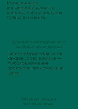
Мы защищаем
конфиденциальность
клиента. Работа доступна
только в моменте.
Длинного методического
разбора после сессии
Галит не будет объяснять
каждое слово в эфире —
глубокое изучение
протокола происходит на
курсе.
Базовых лекций
по психологии.