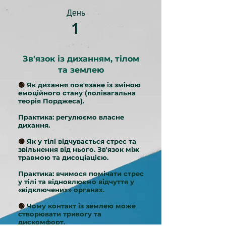
День
1
Зв'язок із диханням, тілом
та землею
🟢
Як дихання пов'язане із зміною
емоційного стану (полівагальна
теорія Порджеса).
Практика:
регулюємо власне
дихання.
🟢
Як у тілі відчувається стрес та
звільнення від нього. Зв'язок між
травмою та дисоціацією.
Практика:
вчимося помічати стрес
у тілі та відновлюємо відчуття у
«відключених» органах.
🟢
Чому контакт із землею може
створювати тривогу та
дискомфорт.