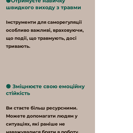
🟢Отримуєте навичку
швидкого виходу з травми
Інструменти для саморегуляції
особливо важливі, враховуючи,
що події, що травмують, досі
тривають.
🟢 Зміцнюєте свою емоційну
стійкість
Ви стаєте більш ресурсними.
Можете допомагати людям у
ситуаціях, які раніше не
наважувалися брати в роботу.