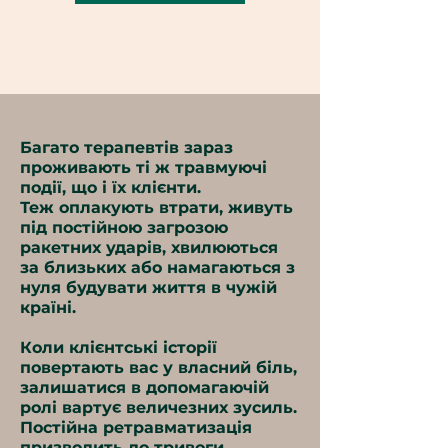
Багато терапевтів зараз
проживають ті ж травмуючі
події, що і їх клієнти.
Теж оплакують втрати, живуть
під постійною загрозою
ракетних ударів, хвилюються
за близьких або намагаються з
нуля будувати життя в чужій
країні.
Коли клієнтські історії
повертають вас у власний біль,
залишатися в допомагаючій
ролі вартує величезних зусиль.
Постійна ретравматизація
призводить до тривоги,