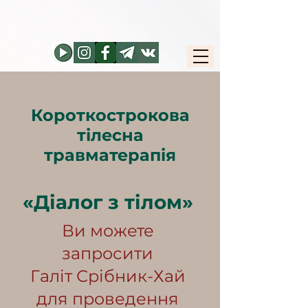
Короткострокова
тілесна
травматерапія
«Діалог з тілом»
​Ви можете
запросити
Галіт Срібник-Хай
для проведення