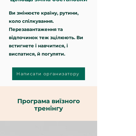
Ви змінюєте країну, рутини,
коло спілкування.
Перезавантаження та
відпочинок теж зцілюють. Ви
встигнете і навчитися, і
виспатися, й погуляти.
Написати организатору
Програма виїзного
тренінгу