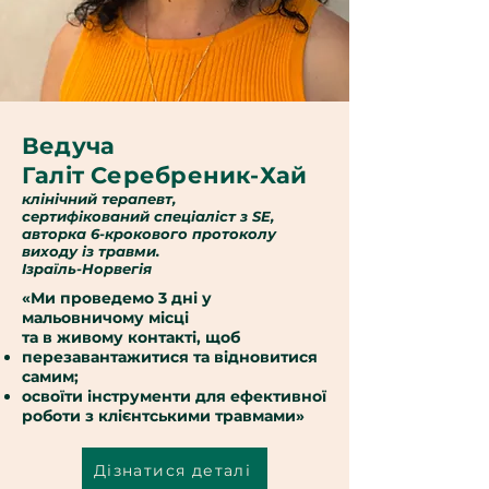
Ведуча
Галіт Серебреник-Хай
клінічний терапевт,
сертифікований спеціаліст з SE,
авторка 6-крокового протоколу
виходу із травми.
Ізраїль-Норвегія
«Ми проведемо 3 дні у
мальовничому місці
та в живому контакті, щоб
перезавантажитися та відновитися
самим;
освоїти інструменти для ефективної
роботи з клієнтськими травмами»
Дізнатися деталі