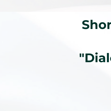
Shor
"Dia