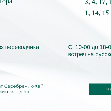
тора
3, 4, 17,
1, 14, 15
ез переводчика
С 10-00 до 18-
встреч на русс
ит Серебреник-Хай
Н
иться здесь: