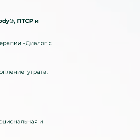
body®, ПТСР и
ерапии «Диалог с
опление, утрата,
моциональная и