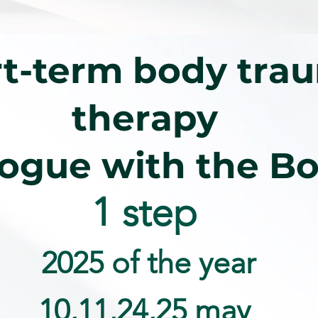
t-term body tra
therapy
logue with the B
1 step
2025 of the year
10,11,24,25 may