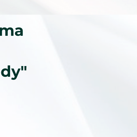
uma
ody"