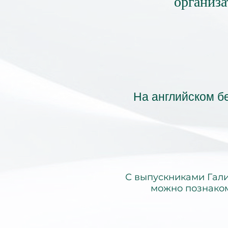
организа
На английском б
С выпускниками Гал
можно познаком