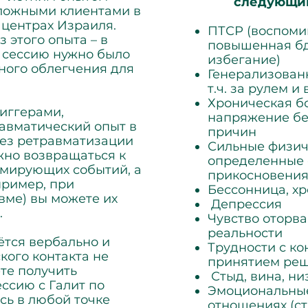
следующи
ложными клиентами в
центрах Израиля.
​ПТСР (воспом
з этого опыта – в
повышенная бд
 1 сессию нужно было
избегание)
ного облегчения для
Генерализован
т.ч. за рулем и
Хроническая б
риггерами,
напряжение бе
авматический опыт в
причин
 без ретравматизации
Сильные физич
жно возвращаться к
определенные 
мирующих событий, а
прикосновения,
пример, при
Бессонница, хр
вме) вы можете их
Депрессия
.
Чувство оторва
реальности
ётся вербально и
Трудности с к
кого контакта не
принятием ре
те получить
Стыд, вина, ни
ссию с Галит по
Эмоциональные
сь в любой точке
отношениях (ст