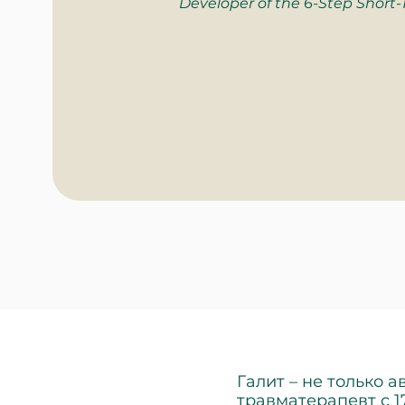
Developer of the 6-Step Short
Галит – не только а
травматерапевт с 