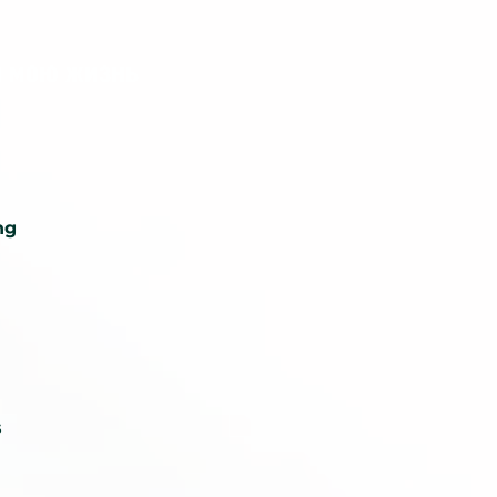
л мою жизнь
ng
s