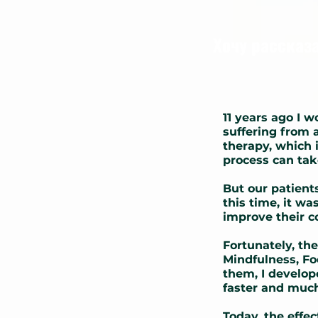
Хочу рассказ
11 years ago I w
suffering from 
therapy, which i
process can tak
But our patient
this time, it w
improve their c
Fortunately, th
Mindfulness, Fo
them, I develop
faster and much
Today, the effe