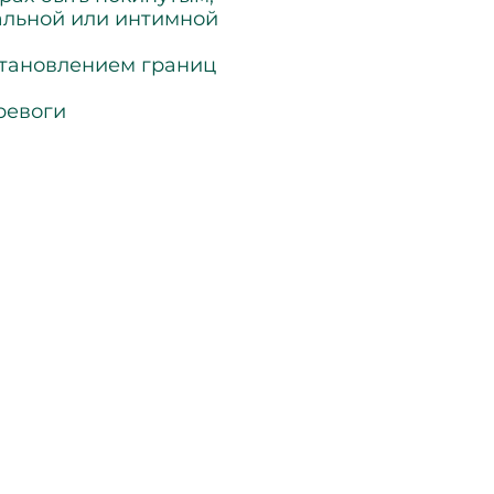
альной или интимной
становлением границ
ревоги