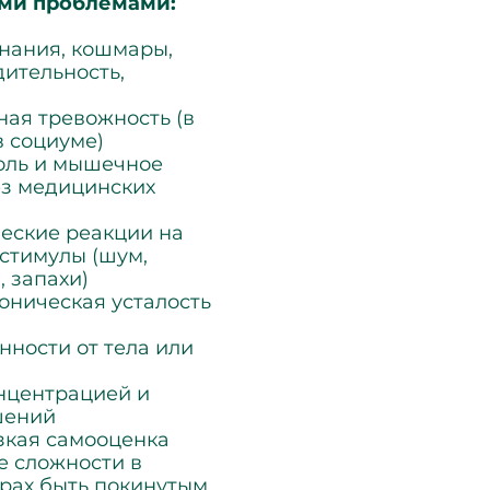
ми проблемами:
инания, кошмары,
ительность,
ная тревожность (в
 в социуме)
оль и мышечное
з медицинских
еские реакции на
стимулы (шум,
 запахи)
оническая усталость
нности от тела или
онцентрацией и
шений
зкая самооценка
 сложности в
рах быть покинутым,