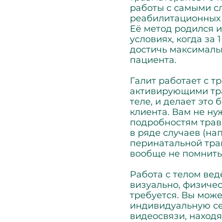
работы с самыми с
реабилитационных 
Её метод родился и
условиях, когда за
достичь максималь
пациента.
Галит работает с т
активирующими тр
теле, и делает это
клиента. Вам не ну
подробностям трав
в ряде случаев (на
перинатальной тра
вообще не помнить
Работа с телом вед
визуально, физичес
требуется. Вы може
индивидуальную се
видеосвязи, находя