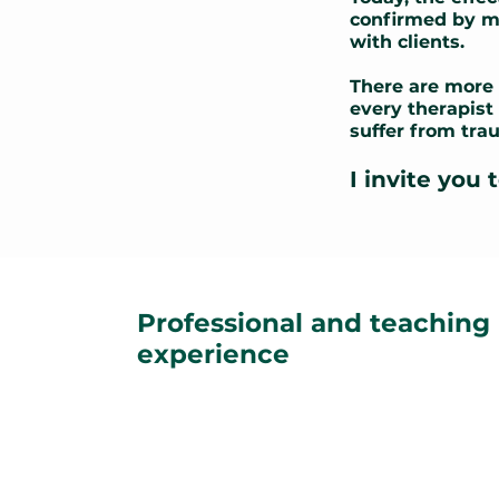
confirmed by my
with clients.
There are more 
every therapist 
suffer from tr
I invite you
Professional and teaching
experience