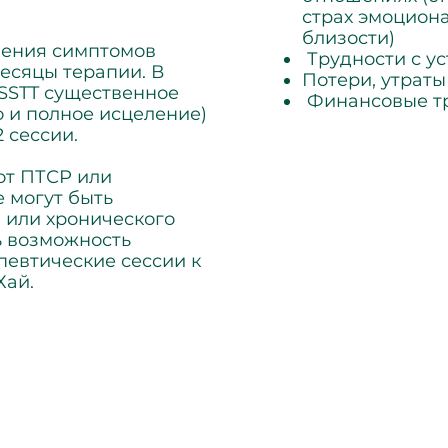
страх эмоцион
близости)
нения симптомов
Трудности с у
есяцы терапии. В
Потери, утраты
 SSTT существенное
Финансовые т
о и полное исцеление)
2 сессии.
от ПТСР или
 могут быть
 или хронического
ть возможность
певтические сессии к
Хай.