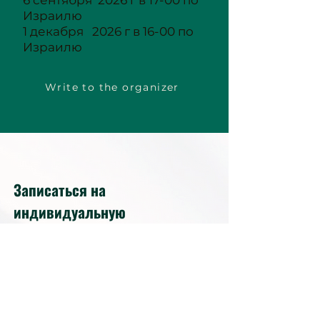
6 сентября 2026 г в 17-00 по
Израилю
1 декабря 2026 г в 16-00 по
Израилю
Write to the organizer
Записаться на
индивидуальную
консультацию,
индивидуальную супервизию
или индивидуальное обучение
можно у Юлии Ткалич