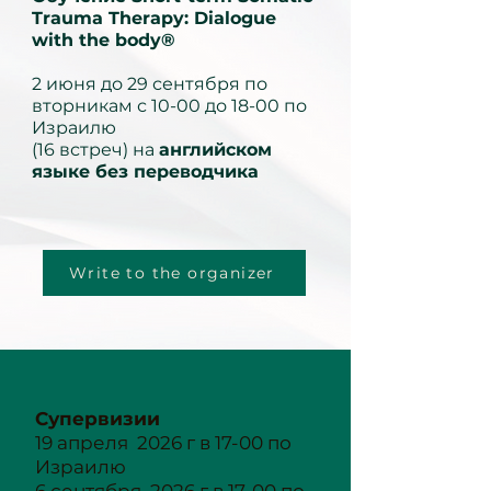
Trauma Therapy: Dialogue
with the body®
2 июня до 29 сентября по
вторникам с 10-00 до 18-00 по
Израилю
(16 встреч) на
английском
языке без переводчика
Write to the organizer
Супервизии
19 апреля 2026 г в 17-00 по
Израилю