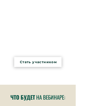
задействовано тело, она
даёт лишь временный
эффект.
На эфире вы узнаете, как
преодолеть работать через
тело с первопричиной
симптомов. При этом
взаимодействие с клиентом
будет вербальным, и быть
физически рядом с ним не
требуется.
Стать участником
ЧТО БУДЕТ
НА ВЕБИНАРЕ: