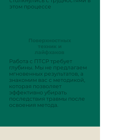
столкнулись с трудностями в
этом процессе
Поверхностных
техник и
лайфхаков
Работа с ПТСР требует
глубины. Мы не предлагаем
мгновенных результатов, а
знакомим вас с методикой,
которая позволяет
эффективно убирать
последствия травмы после
освоения метода.